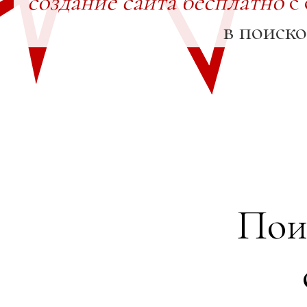
создание сайта бесплатно
с 
в поиск
Пои