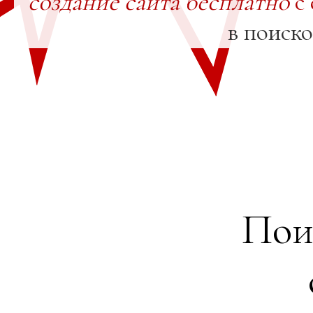
создание сайта бесплатно
с 
в поиск
Пои