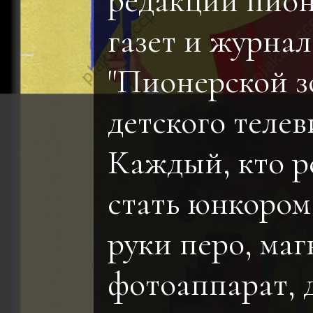
редакций пио
газет и журнал
"Пионерской з
детского телев
Каждый, кто 
стать юнкором,
руки перо, ма
фотоаппарат, 