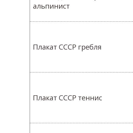
альпинист
Плакат СССР гребля
Плакат СССР теннис