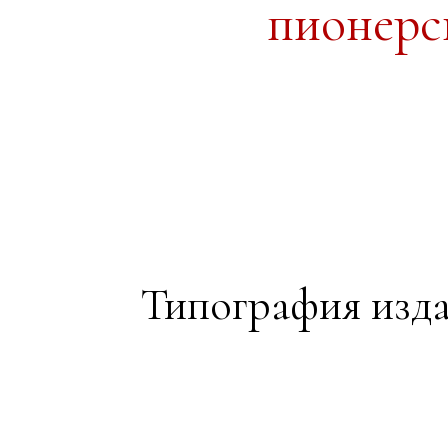
пионерск
Типография издат