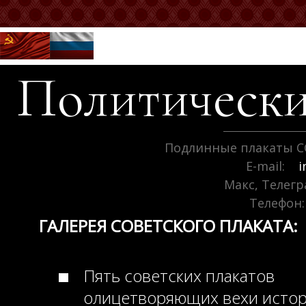
Политически
Подлинные плакаты С
E-mail:
i
Макс, Телег
Телефон:
ГАЛЕРЕЯ СОВЕТСКОГО ПЛАКАТА:
Пять советских плакатов
олицетворяющих вехи исто