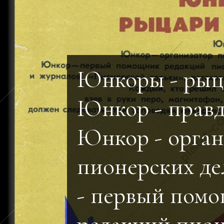
Юнкоры - рыц
Юнкор - правд
Юнкор - орган
пионерских д
- первый пом