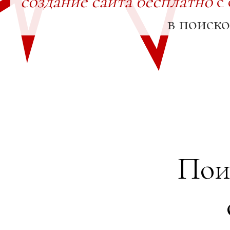
создание сайта бесплатно
с 
в поиск
Пои