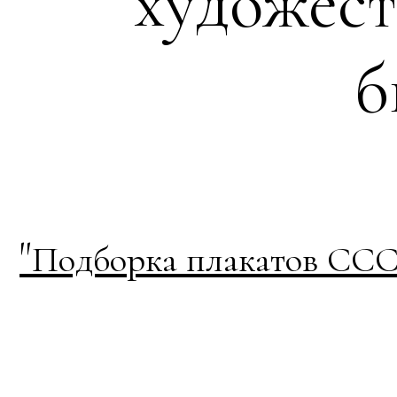
художес
б
"
Подборка плакатов СССР