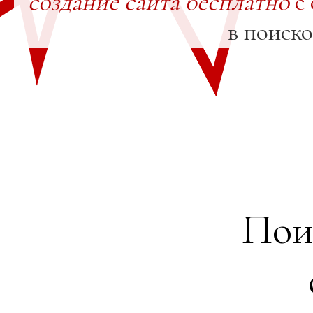
создание сайта бесплатно
с 
в поиск
Пои