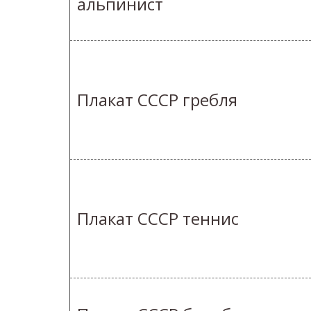
альпинист
Плакат СССР гребля
Плакат СССР теннис