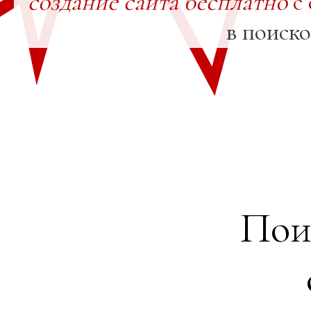
создание сайта бесплатно
с 
в поиск
Пои