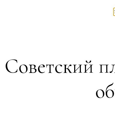
Советский п
о