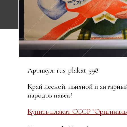
Артикул: rus_plakat_598
Край лесной, льняной и янтарный
народов навек!
Купить плакат СССР "Оригиналь