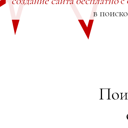
создание сайта бесплатно
с 
в поиск
Пои