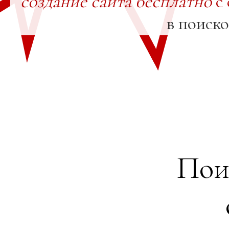
создание сайта бесплатно
с 
в поиск
Пои