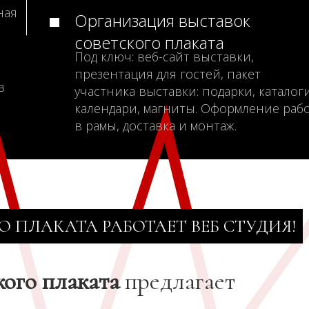
ная
Организация выставок
советского плаката
Под ключ: веб-сайт выставки,
презентация для гостей, пакет
в
участника выставки: подарки, каталоги
календари, магниты. Оформление раб
в рамы, доставка и монтаж.
О ПЛАКАТА РАБОТАЕТ ВЕБ СТУДИЯ!
кого плаката
предлагает