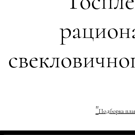
Госпле
рацион
свекловичног
"
Подборка плак