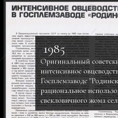
1985
Оригинальный советск
интенсивное овцеводств
Госплемзаводе "Родинс
рациональное использо
свекловичного жома сел