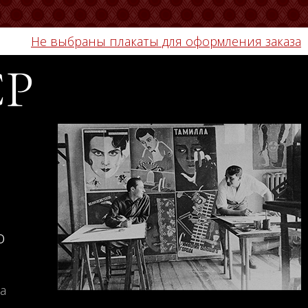
Не выбраны плакаты для оформления заказа
СР
о
а