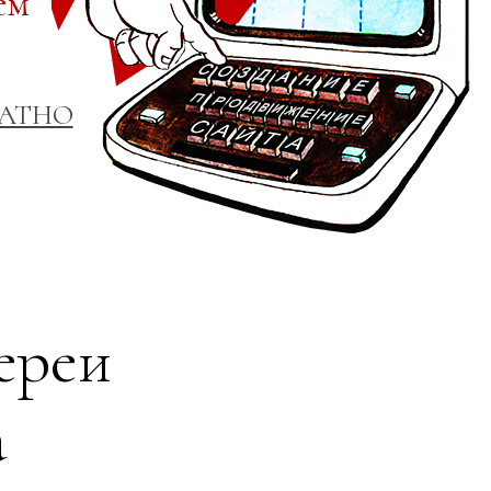
ем
ЛАТНО
ереи
а