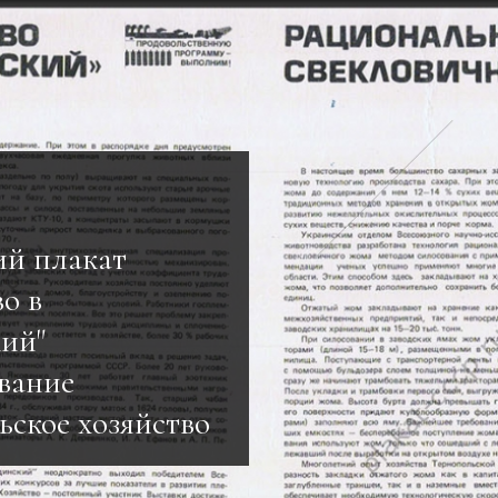
ий плакат
о в
кий"
вание
ьское хозяйство