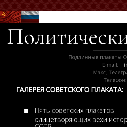
Политически
Подлинные плакаты С
E-mail:
i
Макс, Телег
Телефон:
ГАЛЕРЕЯ СОВЕТСКОГО ПЛАКАТА:
Пять советских плакатов
олицетворяющих вехи исто
СССР