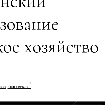
инский"
зование
кое хозяйство
"
ахарная свекла