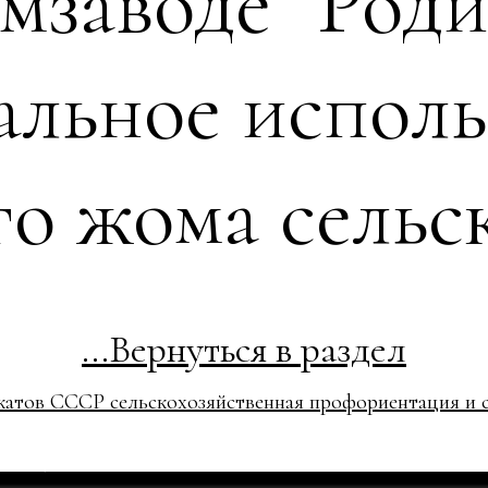
мзаводе "Род
альное исполь
о жома сельс
...Вернуться в раздел
атов СССР сельскохозяйственная профориентация и с