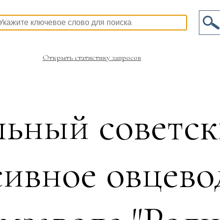
Открыть статистику запросов
ьный советск
ивное овцево