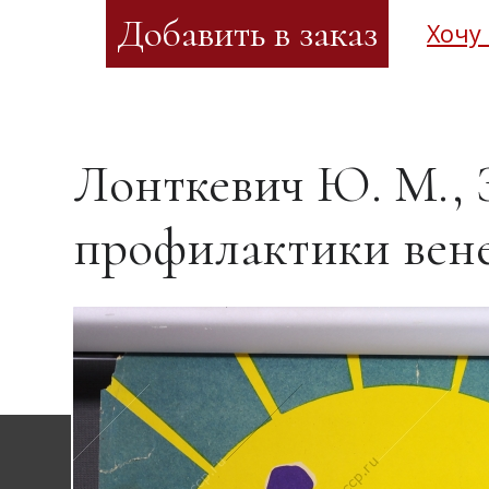
Хочу
Лонткевич Ю. М., З
профилактики вене