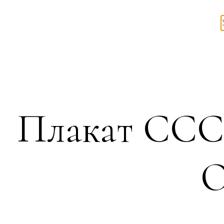
Плакат ССС
О