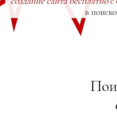
создание сайта бесплатно
с 
в поиск
Пои