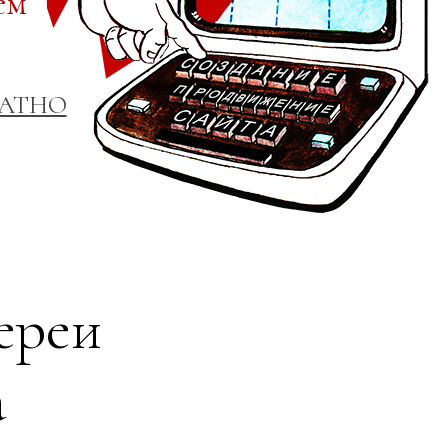
ем
ЛАТНО
ереи
а