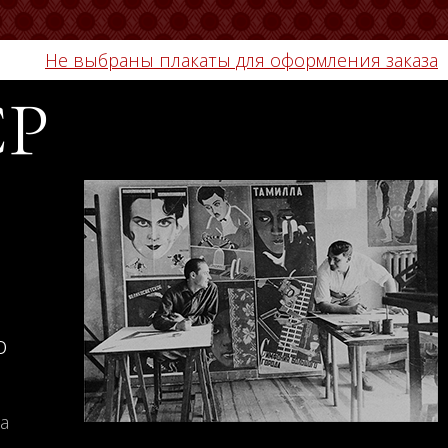
Не выбраны плакаты для оформления заказа
СР
о
а