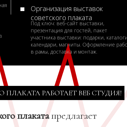
ная
Организация выставок
советского плаката
Под ключ: веб-сайт выставки,
презентация для гостей, пакет
в
участника выставки: подарки, каталоги
календари, магниты. Оформление раб
в рамы, доставка и монтаж.
О ПЛАКАТА РАБОТАЕТ ВЕБ СТУДИЯ!
кого плаката
предлагает