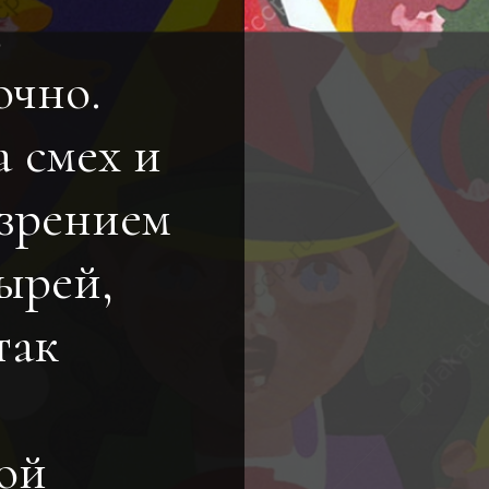
,
очно.
 смех и
зрением
ырей,
так
ой