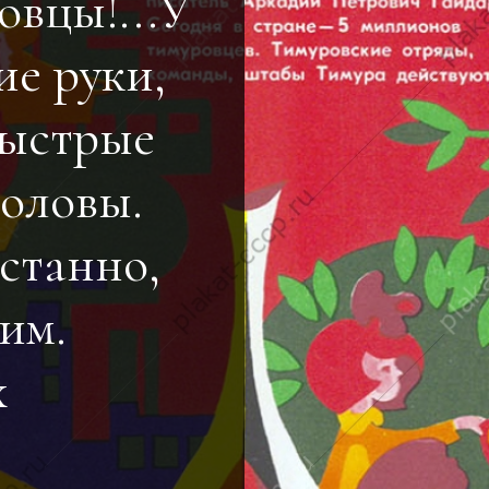
овцы!...У
ие руки,
быстрые
головы.
станно,
им.
х