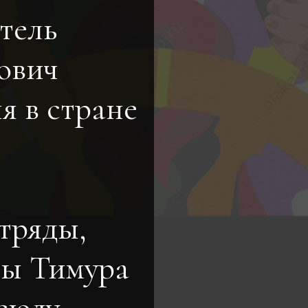
тель
ович
я в стране
тряды,
бы Тимура