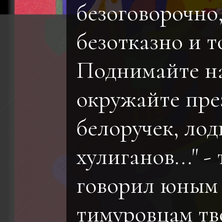
безоговорочно
безотказно и т
Поднимайте на
окружайте пре
белоручек, лод
хулиганов..." - 
говорил юным
тимуровцам тв