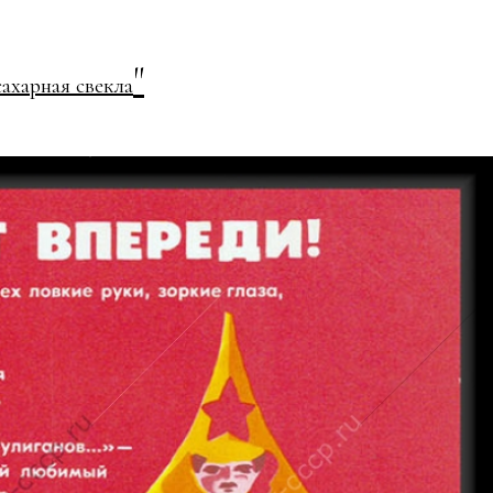
"
ахарная свекла