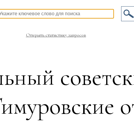
Открыть статистику запросов
ьный советск
имуровские о