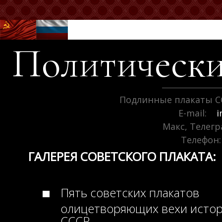
Политически
Подлинные плакаты С
E-mail:
i
Макс, Телег
Телефон:
ГАЛЕРЕЯ СОВЕТСКОГО ПЛАКАТА:
Пять советских плакатов
олицетворяющих вехи исто
СССР