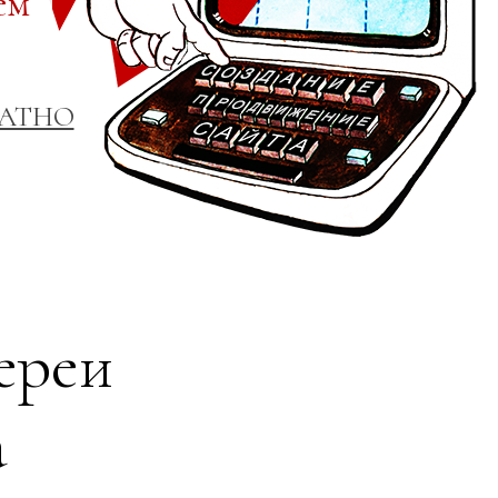
ем
ЛАТНО
ереи
а