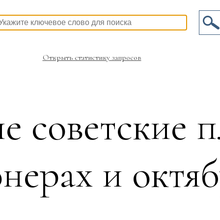
Открыть статистику запросов
е советские 
нерах и октя