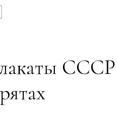
плакаты СССР
брятах