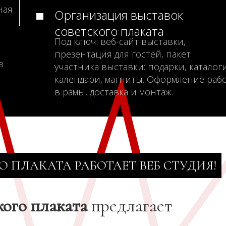
ная
Организация выставок
советского плаката
Под ключ: веб-сайт выставки,
презентация для гостей, пакет
в
участника выставки: подарки, каталоги
календари, магниты. Оформление раб
в рамы, доставка и монтаж.
О ПЛАКАТА РАБОТАЕТ ВЕБ СТУДИЯ!
кого плаката
предлагает