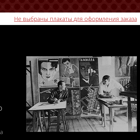
Не выбраны плакаты для оформления заказа
о
а