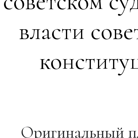
советском су
власти сове
конститу
Оригинальный пл