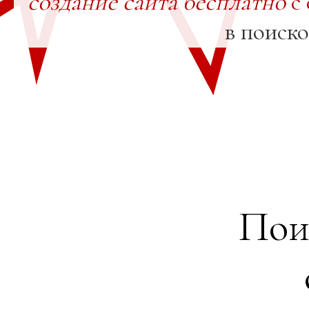
создание сайта бесплатно
с 
в поиск
Пои