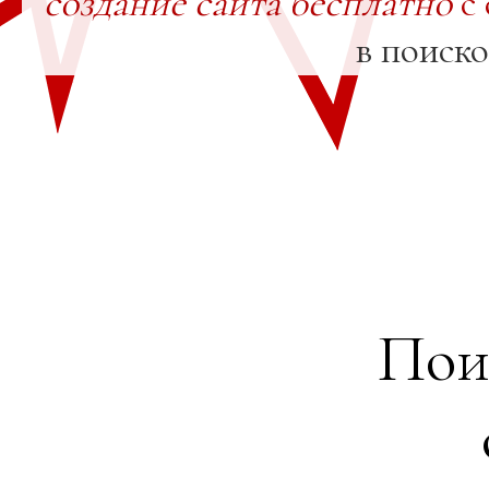
создание сайта бесплатно
с 
в поиск
Пои