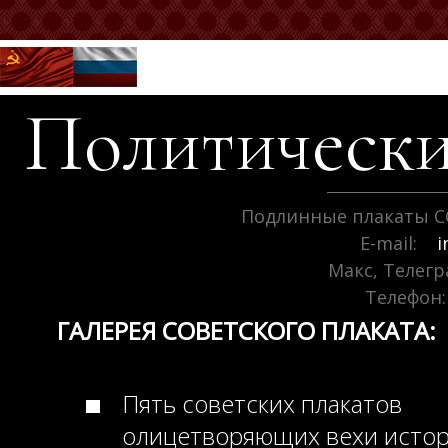
Политически
Подлинные плакаты С
E-mail:
i
Макс, Телег
Телефон:
ГАЛЕРЕЯ СОВЕТСКОГО ПЛАКАТА:
Пять советских плакатов
олицетворяющих вехи исто