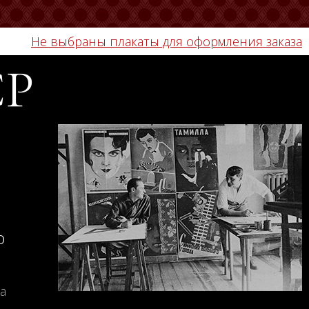
Не выбраны плакаты для оформления заказа
СР
о
а