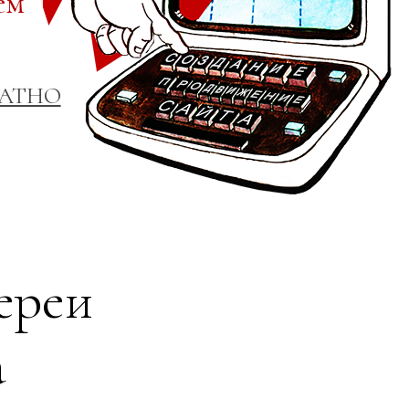
ем
ЛАТНО
ереи
а