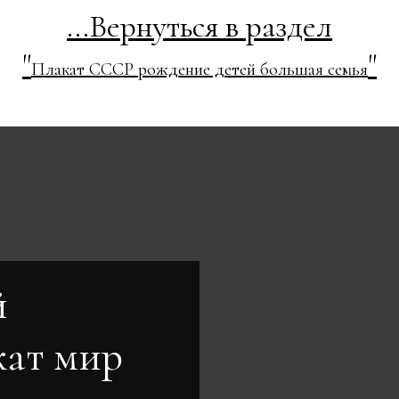
...Вернуться в раздел
"
"
Плакат СССР рождение детей большая семья
й
кат мир