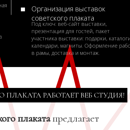
ная
Организация выставок
советского плаката
Под ключ: веб-сайт выставки,
презентация для гостей, пакет
в
участника выставки: подарки, каталоги
календари, магниты. Оформление раб
в рамы, доставка и монтаж.
О ПЛАКАТА РАБОТАЕТ ВЕБ СТУДИЯ!
кого плаката
предлагает