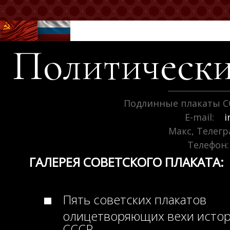
Политически
Подлинные плакаты С
E-mail:
i
Макс, Телег
Телефон:
ГАЛЕРЕЯ СОВЕТСКОГО ПЛАКАТА:
Пять советских плакатов
олицетворяющих вехи исто
СССР