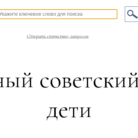
Открыть статистику запросов
ый советский
дети