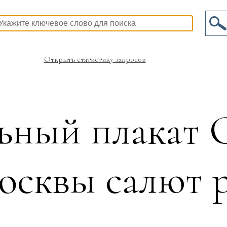
Открыть статистику запросов
ьный плакат 
осквы салют 