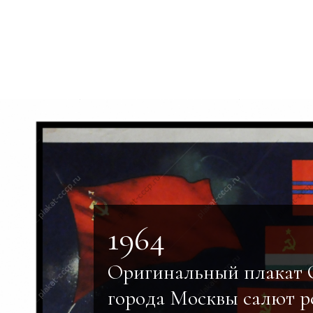
1964
Оригинальный плакат 
города Москвы салют р