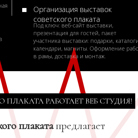
ная
Организация выставок
советского плаката
Под ключ: веб-сайт выставки,
презентация для гостей, пакет
в
участника выставки: подарки, каталоги
календари, магниты. Оформление раб
в рамы, доставка и монтаж.
О ПЛАКАТА РАБОТАЕТ ВЕБ СТУДИЯ!
кого плаката
предлагает