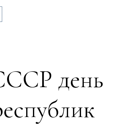
СССР день
республик