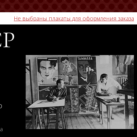
Не выбраны плакаты для оформления заказа
СР
о
а