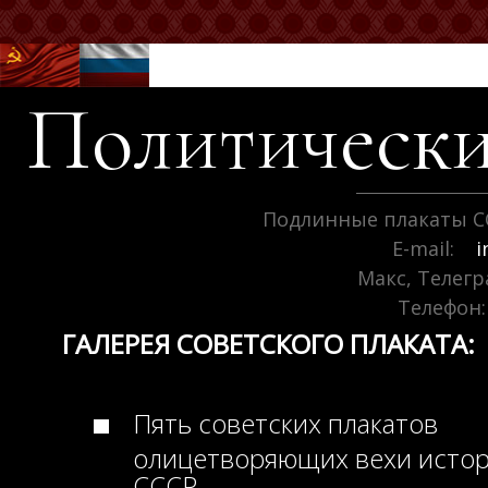
Политически
Подлинные плакаты С
E-mail:
i
Макс, Телег
Телефон:
ГАЛЕРЕЯ СОВЕТСКОГО ПЛАКАТА:
Пять советских плакатов
олицетворяющих вехи исто
СССР