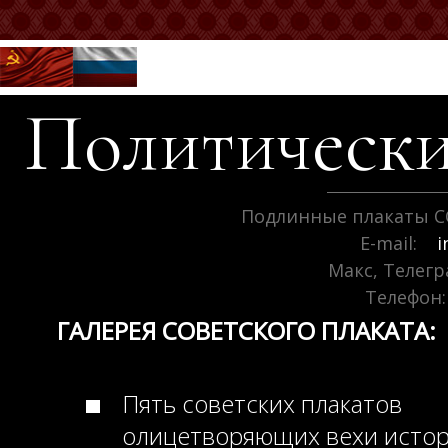
Политически
Подлинные плакаты С
E-mail:
i
Макс, Телег
Телефон:
ГАЛЕРЕЯ СОВЕТСКОГО ПЛАКАТА:
Пять советских плакатов
олицетворяющих вехи исто