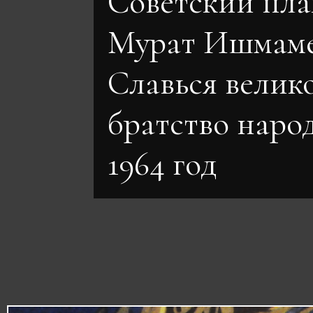
Советский пла
Мурат Ишмаме
Славься велик
братство нар
1964 год