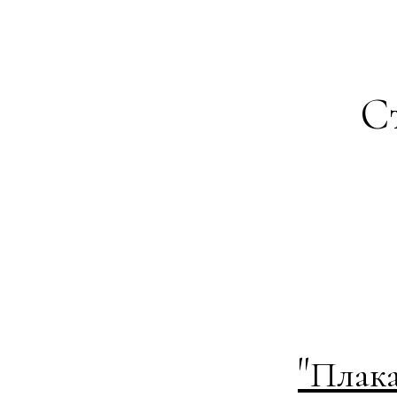
Ст
"
Плака