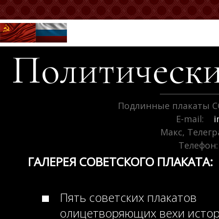
Политически
Подлинные плакаты С
E-mail:
i
Макс, Телег
Телефон:
ГАЛЕРЕЯ СОВЕТСКОГО ПЛАКАТА:
Пять советских плакатов
олицетворяющих вехи исто