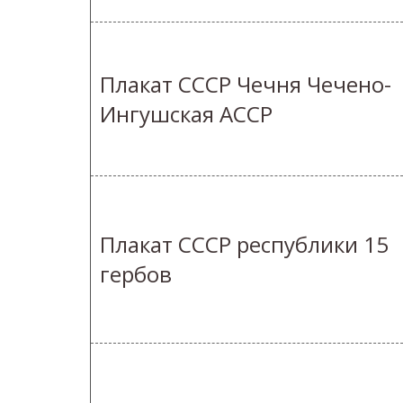
Плакат СССР Чечня Чечено-
Ингушская АССР
Плакат СССР республики 15
гербов