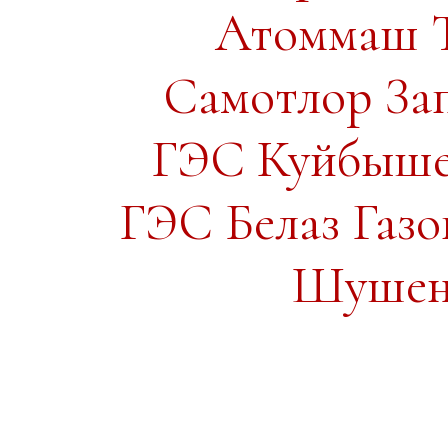
Атоммаш Т
Самотлор За
ГЭС Куйбыше
ГЭС Белаз Газ
Шушенс