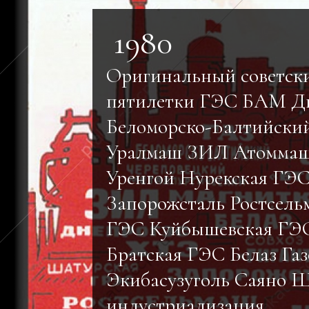
1980
Оригинальный советск
пятилетки ГЭС БАМ Д
Беломорско-Балтийски
Уралмаш ЗИЛ Атоммаш
Уренгой Нурекская ГЭ
Запорожсталь Ростсель
ГЭС Куйбышевская ГЭ
Братская ГЭС Белаз Га
Экибасузуголь Саяно 
индустриализация