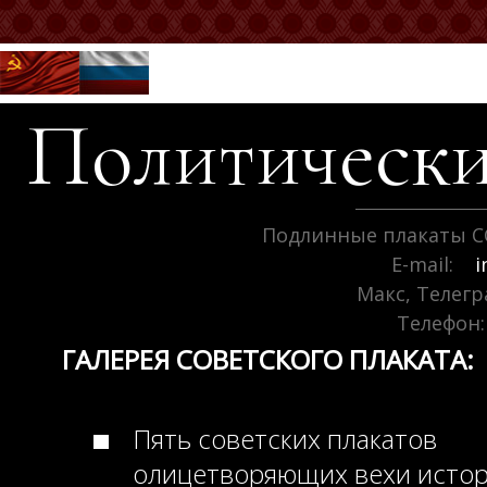
Политически
Подлинные плакаты С
E-mail:
i
Макс, Телег
Телефон:
ГАЛЕРЕЯ СОВЕТСКОГО ПЛАКАТА:
Пять советских плакатов
олицетворяющих вехи исто