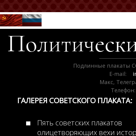
Политически
Подлинные плакаты С
E-mail:
i
Макс, Телег
Телефон:
ГАЛЕРЕЯ СОВЕТСКОГО ПЛАКАТА:
Пять советских плакатов
олицетворяющих вехи исто