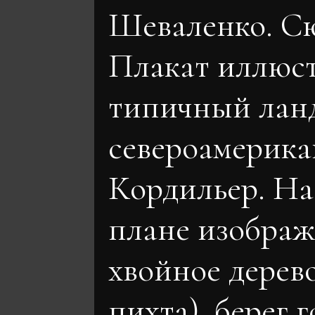
Шеваленко. С
Плакат иллюс
типичный лан
североамерика
Кордильер. На
плане изобра
хвойное дерево
пихта), берег 