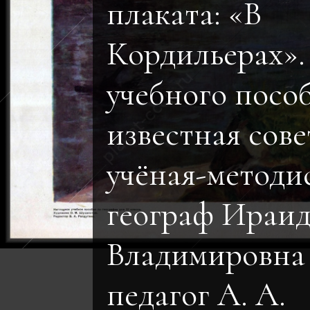
плаката: «В
Кордильерах».
учебного пособ
известная сове
учёная-методис
географ Ираи
Владимировна
педагог А. А.