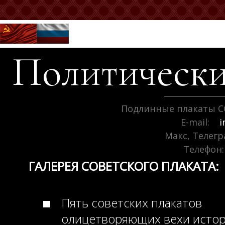
Политически
Подлинные плакаты С
E-mail:
i
Макс, Телег
Телефон:
ГАЛЕРЕЯ СОВЕТСКОГО ПЛАКАТА:
Пять советских плакатов
олицетворяющих вехи исто