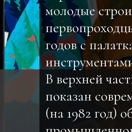
молодые строи
первопроходцы
годов с палатк
инструментами
В верхней част
показан совр
(на 1982 год) о
промышленног