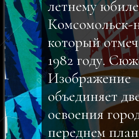
летнему юбиле
Комсомольск-н
который отмеч
1982 году. Сюж
Изображение
объединяет дв
освоения горо
переднем пла