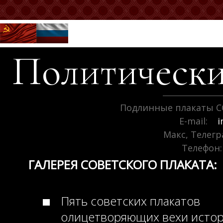
Политически
Подлинные плакаты С
E-mail:
i
Макс, Телег
Телефон:
ГАЛЕРЕЯ СОВЕТСКОГО ПЛАКАТА:
Пять советских плакатов
олицетворяющих вехи исто