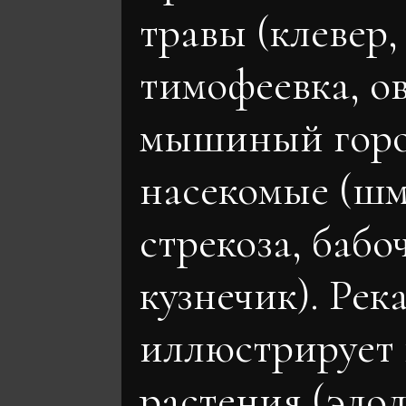
травы (клевер,
тимофеевка, о
мышиный горо
насекомые (шм
стрекоза, бабо
кузнечик). Рек
иллюстрирует
растения (элод