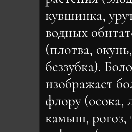
кувшинка, урут
водных обитат
(плотва, окунь,
беззубка). Бол
изображает б
флору (осока, 
камыш, рогоз,