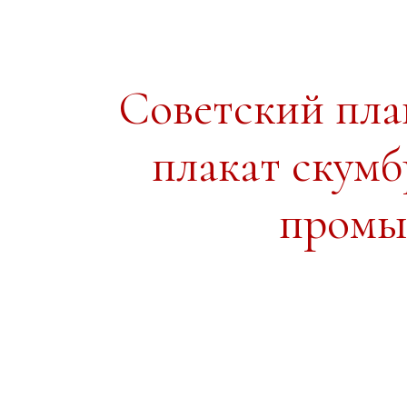
Советский пл
плакат скум
промы