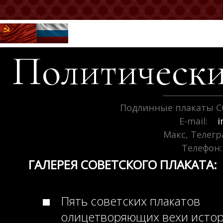
Политически
Подлинные плакаты С
E-mail:
i
Макс, Телег
Телефон:
ГАЛЕРЕЯ СОВЕТСКОГО ПЛАКАТА:
Пять советских плакатов
олицетворяющих вехи исто