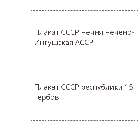
Плакат СССР Чечня Чечено-
Ингушская АССР
Плакат СССР республики 15
гербов