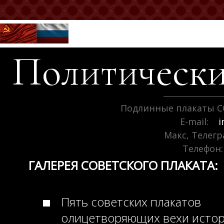
Политически
Подлинные плакаты С
E-mail:
i
Макс, Телег
Телефон:
ГАЛЕРЕЯ СОВЕТСКОГО ПЛАКАТА:
Пять советских плакатов
олицетворяющих вехи исто