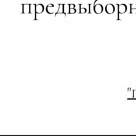
предвыборн
"