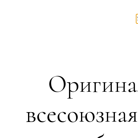
Оригина
всесоюзна