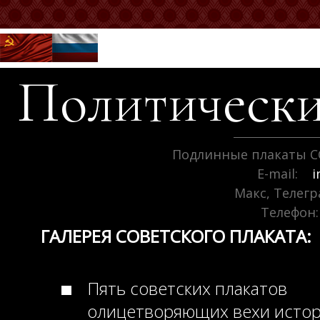
Политически
Подлинные плакаты С
E-mail:
i
Макс, Телег
Телефон:
ГАЛЕРЕЯ СОВЕТСКОГО ПЛАКАТА:
Пять советских плакатов
олицетворяющих вехи исто