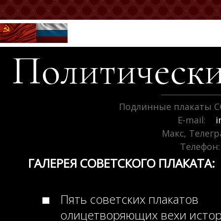
Политически
Подлинные плакаты С
E-mail:
i
Макс, Телег
Телефон:
ГАЛЕРЕЯ СОВЕТСКОГО ПЛАКАТА:
Пять советских плакатов
олицетворяющих вехи исто