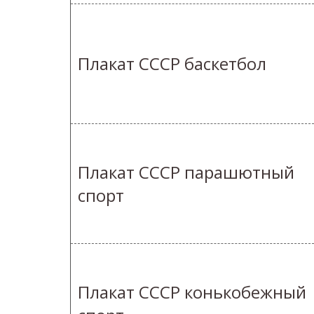
Плакат СССР баскетбол
Плакат СССР парашютный
спорт
Плакат СССР конькобежный