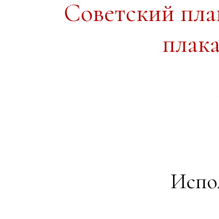
Советский пл
плак
Испо