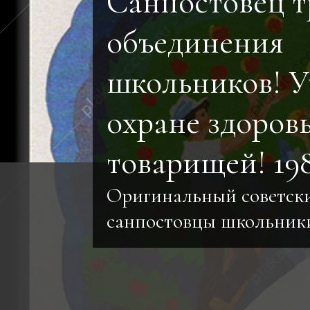
Санпостовец т
объединения
школьников! У
охране здоров
товарищей! 19
Оригинальный советск
санпостовцы школьники