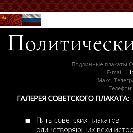
Политически
Подлинные плакаты С
E-mail:
i
Макс, Телег
Телефон:
ГАЛЕРЕЯ СОВЕТСКОГО ПЛАКАТА:
Пять советских плакатов
олицетворяющих вехи исто