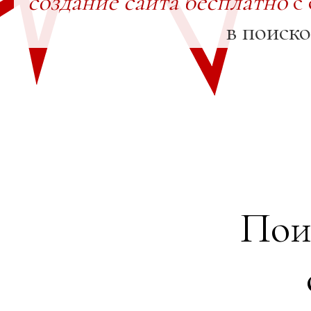
создание сайта бесплатно
с 
в поиск
Пои