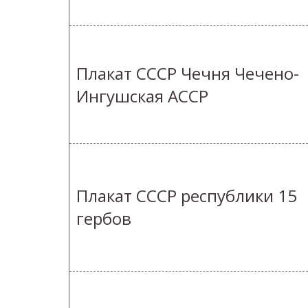
Плакат СССР Чечня Чечено-
Ингушская АССР
Плакат СССР республики 15
гербов