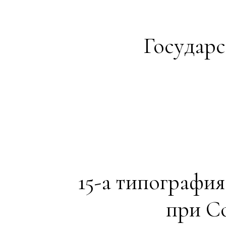
Государс
15-a типографи
при С