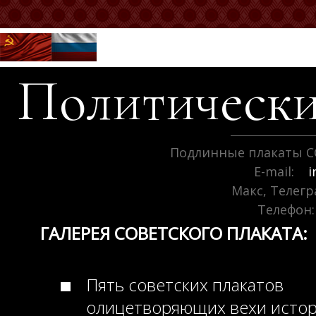
Политически
Подлинные плакаты С
E-mail:
i
Макс, Телег
Телефон:
ГАЛЕРЕЯ СОВЕТСКОГО ПЛАКАТА:
Пять советских плакатов
олицетворяющих вехи исто