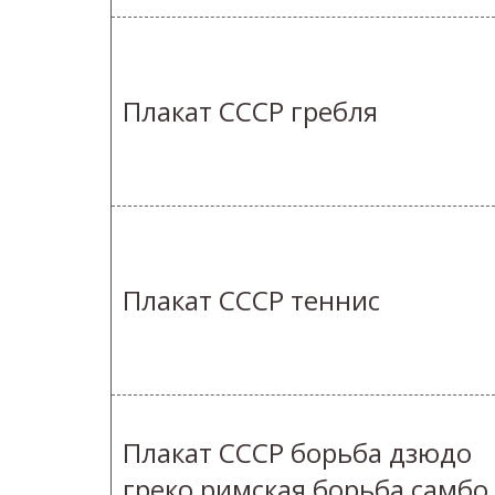
Плакат СССР гребля
Плакат СССР теннис
Плакат СССР борьба дзюдо
греко римская борьба самбо