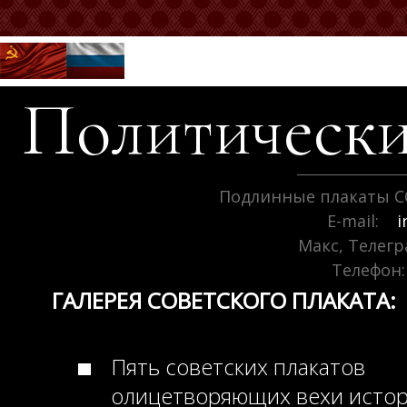
Политически
Подлинные плакаты С
E-mail:
i
Макс, Телег
Телефон:
ГАЛЕРЕЯ СОВЕТСКОГО ПЛАКАТА:
Пять советских плакатов
олицетворяющих вехи исто