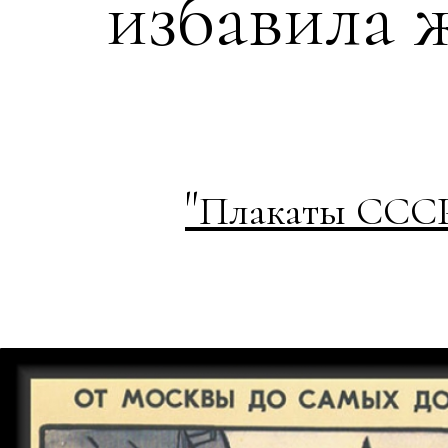
избавила 
"
Плакаты СССР