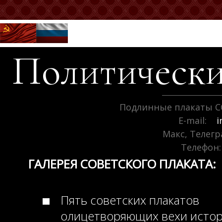
Политически
Подлинные плакаты С
E-mail:
i
Макс, Телег
Телефон:
ГАЛЕРЕЯ СОВЕТСКОГО ПЛАКАТА:
Пять советских плакатов
олицетворяющих вехи исто