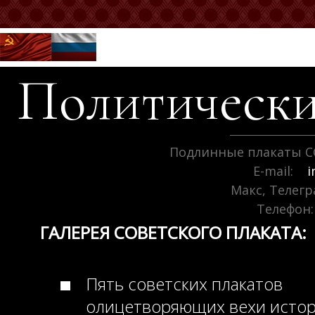
Политически
Подлинные плакаты С
E-mail:
i
Макс, Телег
Телефон:
ГАЛЕРЕЯ СОВЕТСКОГО ПЛАКАТА:
Пять советских плакатов
олицетворяющих вехи исто