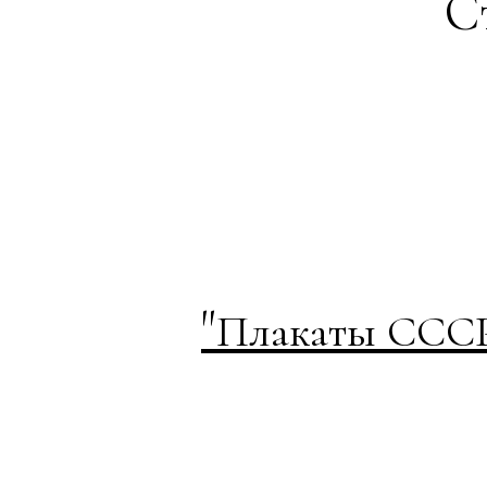
С
"
Плакаты СССР