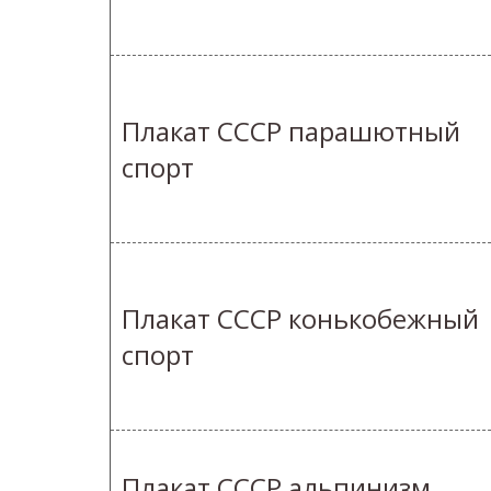
Плакат СССР парашютный
спорт
Плакат СССР конькобежный
спорт
Плакат СССР альпинизм