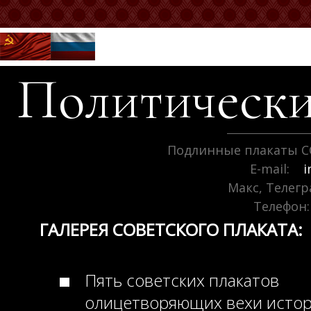
Политически
Подлинные плакаты С
E-mail:
i
Макс, Телег
Телефон:
ГАЛЕРЕЯ СОВЕТСКОГО ПЛАКАТА:
Пять советских плакатов
олицетворяющих вехи исто