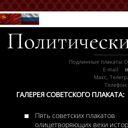
Политически
Подлинные плакаты С
E-mail:
i
Макс, Телег
Телефон:
ГАЛЕРЕЯ СОВЕТСКОГО ПЛАКАТА:
Пять советских плакатов
олицетворяющих вехи исто