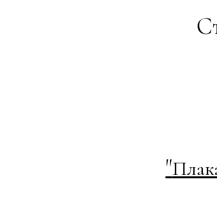
Ст
"
Плак