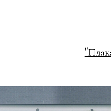
"
Плак