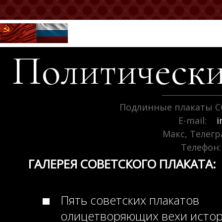
Политически
Подлинные плакаты С
E-mail:
i
Макс, Телег
Телефон:
ГАЛЕРЕЯ СОВЕТСКОГО ПЛАКАТА:
Пять советских плакатов
олицетворяющих вехи исто