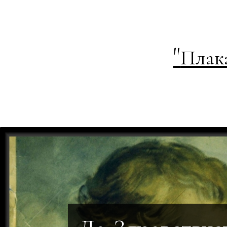
"
Плак