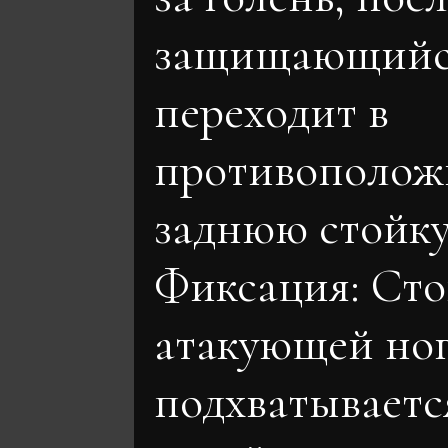
защищающийс
переходит в
противополо
заднюю стойку
Фиксация: Сто
атакующей но
подхватываетс