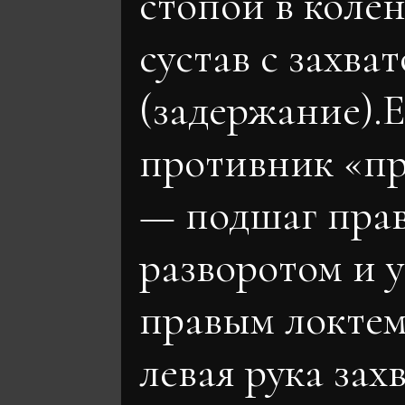
стопой в коле
сустав с захва
(задержание).
противник «п
— подшаг прав
разворотом и 
правым локтем
левая рука зах