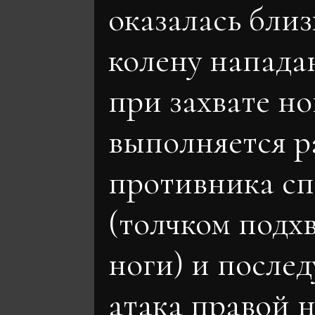
оказалась близ
колену напада
при захвате но
выполняется р
противника с
(толчком подх
ноги) и после
атака правой н