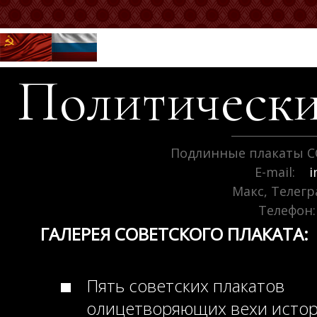
Политически
Подлинные плакаты С
E-mail:
i
Макс, Телег
Телефон:
ГАЛЕРЕЯ СОВЕТСКОГО ПЛАКАТА:
Пять советских плакатов
олицетворяющих вехи исто