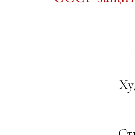
Ху
Ст