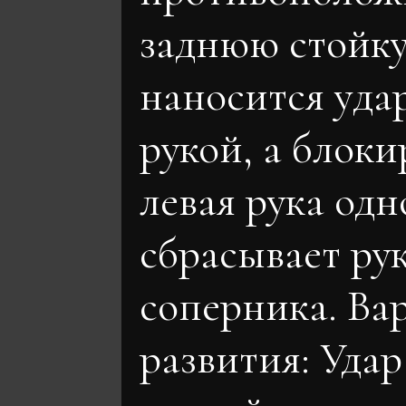
заднюю стойк
наносится уда
рукой, а блок
левая рука од
сбрасывает ру
соперника. Ва
развития: Уда