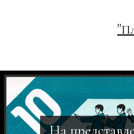
"
Пл
На представл