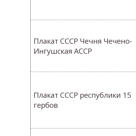
Плакат СССР Чечня Чечено-
Ингушская АССР
Плакат СССР республики 15
гербов