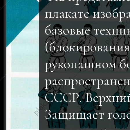
плакате изоб
базовые техни
(блокирования 
рукопашном бо
распространен
СССР. Верхний
Защищает голо