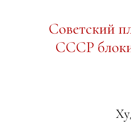
Советский п
СССР блоки
Ху