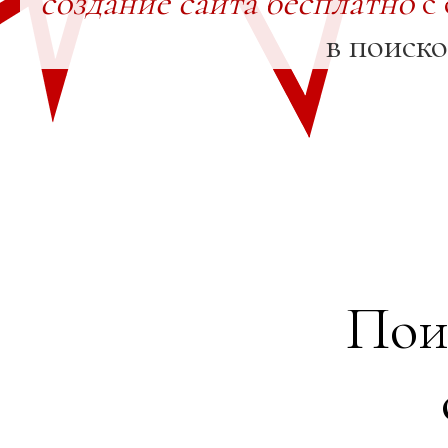
создание сайта бесплатно
с 
в поиск
Пои