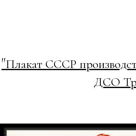
"
Плакат СССР производст
ДСО Тру