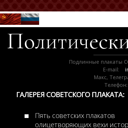
Политически
Подлинные плакаты С
E-mail:
i
Макс, Телег
Телефон:
ГАЛЕРЕЯ СОВЕТСКОГО ПЛАКАТА:
Пять советских плакатов
олицетворяющих вехи исто