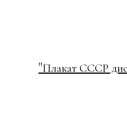
"
Плакат СССР дис