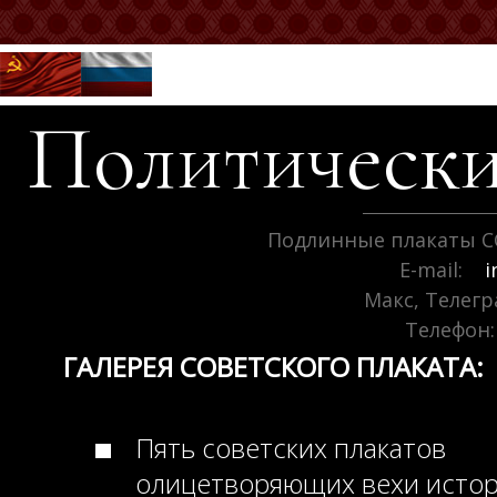
Политически
Подлинные плакаты С
E-mail:
i
Макс, Телег
Телефон:
ГАЛЕРЕЯ СОВЕТСКОГО ПЛАКАТА:
Пять советских плакатов
олицетворяющих вехи исто