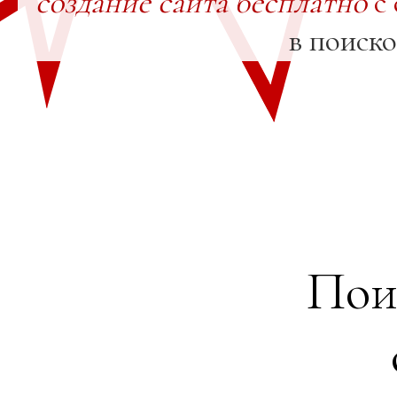
создание сайта бесплатно
с 
в поиск
Пои