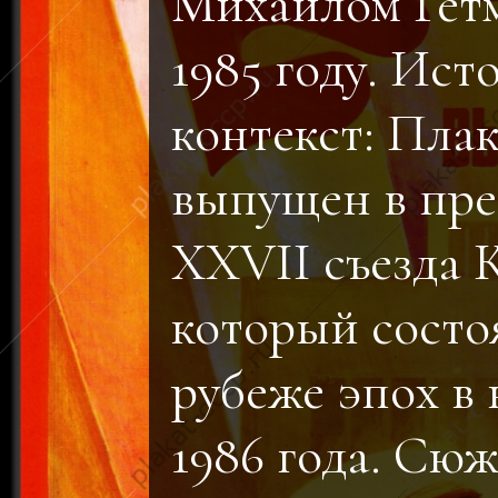
Михаилом Гет
1985 году. Ист
контекст: Пла
выпущен в пр
XXVII съезда
который состо
рубеже эпох в 
1986 года. Сюж