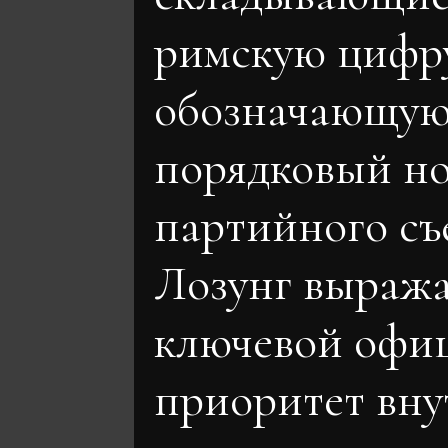
римскую цифр
обозначающу
порядковый н
партийного съ
Лозунг выраж
ключевой офи
приоритет вну