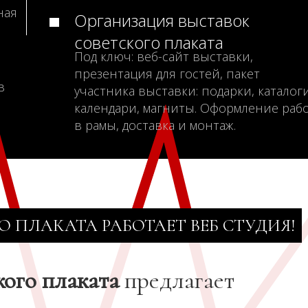
ная
Организация выставок
советского плаката
Под ключ: веб-сайт выставки,
презентация для гостей, пакет
в
участника выставки: подарки, каталоги
календари, магниты. Оформление раб
в рамы, доставка и монтаж.
О ПЛАКАТА РАБОТАЕТ ВЕБ СТУДИЯ!
кого плаката
предлагает