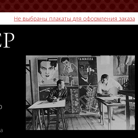
Не выбраны плакаты для оформления заказа
СР
о
а