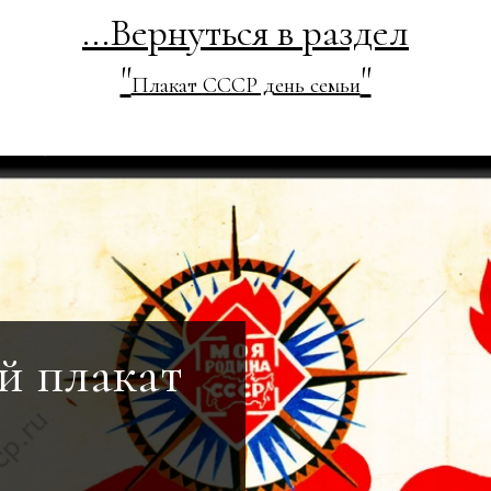
...Вернуться в раздел
"
"
Плакат СССР день семьи
й плакат