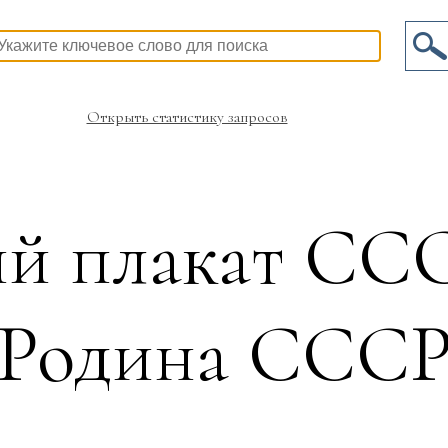
Открыть статистику запросов
й плакат ССС
Родина ССС