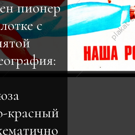
ен пионер
илотке с
нятой
еография:
юза
о-красный
схематично