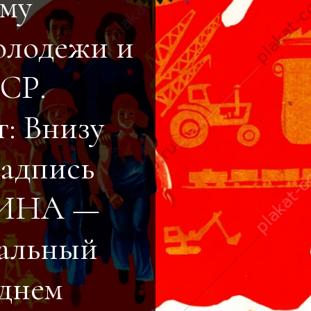
ому
олодежи и
СР.
г: Внизу
надпись
ИНА —
альный
еднем