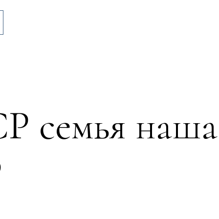
Р семья наша
Р