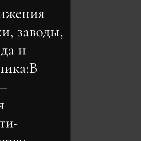
тижения
и, заводы,
да и
лика:В
 —
я
ти-