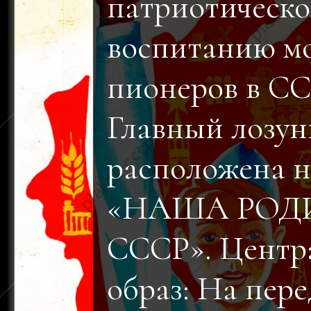
патриотическ
воспитанию м
пионеров в СС
Главный лозун
расположена 
«НАША РОД
СССР». Центр
образ: На пер