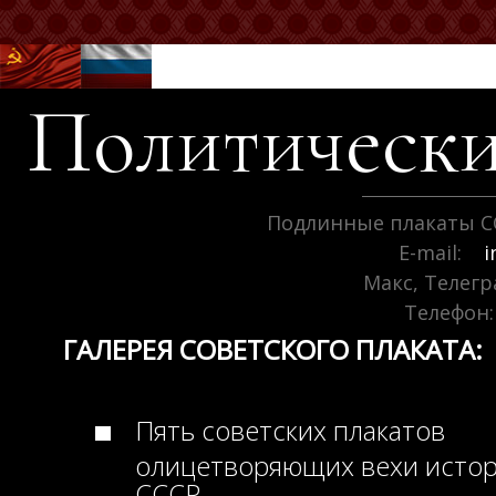
Политически
Подлинные плакаты С
E-mail:
i
Макс, Телег
Телефон:
ГАЛЕРЕЯ СОВЕТСКОГО ПЛАКАТА:
Пять советских плакатов
олицетворяющих вехи исто
СССР