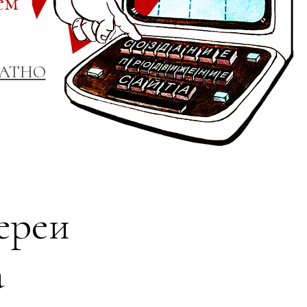
ем
ЛАТНО
ереи
а