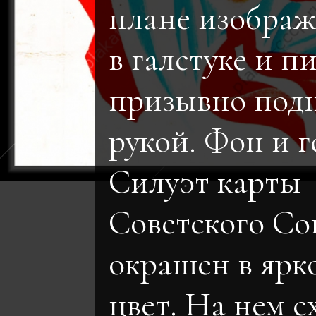
плане изображ
в галстуке и п
призывно под
рукой. Фон и г
Силуэт карты
Советского Со
окрашен в ярк
цвет. На нем 