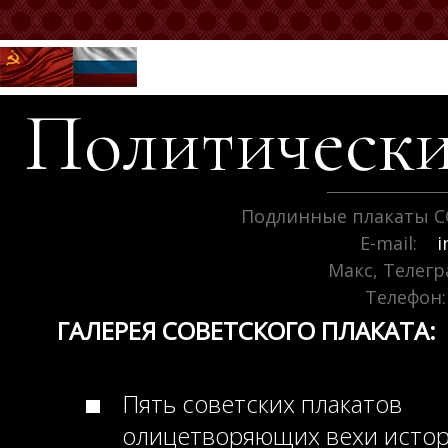
Политически
Подлинные плакаты С
E-mail:
i
Макс, Телег
Телефон:
ГАЛЕРЕЯ СОВЕТСКОГО ПЛАКАТА:
Пять советских плакатов
олицетворяющих вехи исто