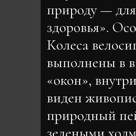
природу — для
здоровья». Ос
Колеса велоси
выполнены в в
«окон», внутр
виден живопи
природный пе
зелеными холм