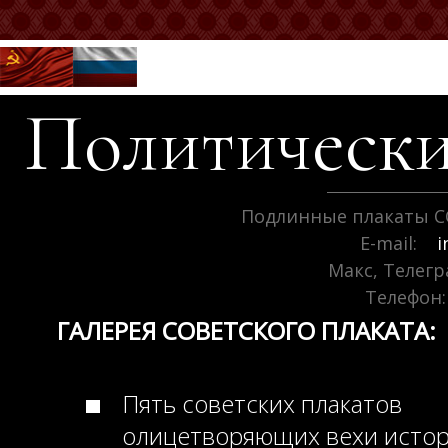
Политически
Подлинные плакаты С
E-mail:
i
Макс, Телег
Телефон:
ГАЛЕРЕЯ СОВЕТСКОГО ПЛАКАТА:
Пять советских плакатов
олицетворяющих вехи исто