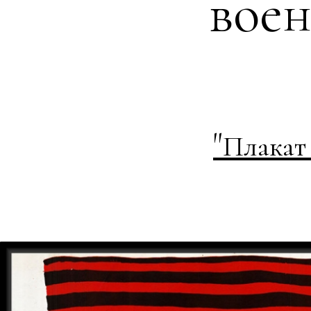
вое
"
Плакат