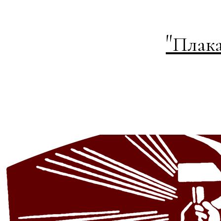
"
Плака