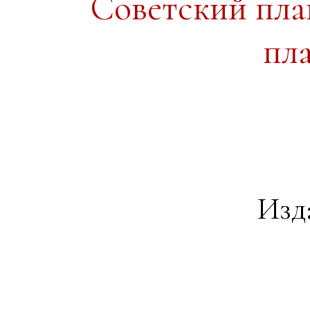
Советский пл
пл
Изд