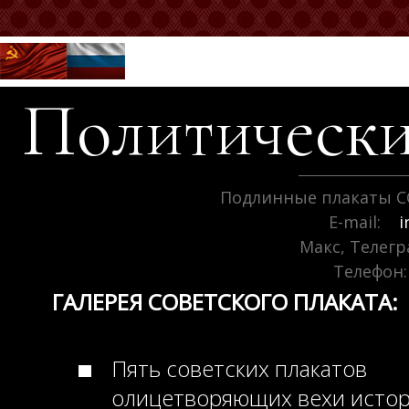
Политически
Подлинные плакаты С
E-mail:
i
Макс, Телег
Телефон:
ГАЛЕРЕЯ СОВЕТСКОГО ПЛАКАТА:
Пять советских плакатов
олицетворяющих вехи исто