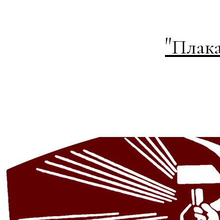
"
Плака