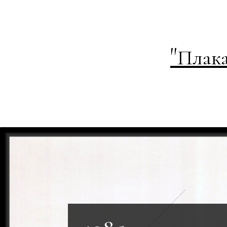
"
Плака