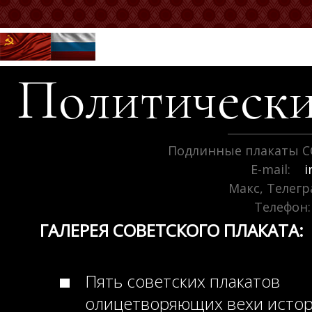
Политически
Подлинные плакаты С
E-mail:
i
Макс, Телег
Телефон:
ГАЛЕРЕЯ СОВЕТСКОГО ПЛАКАТА:
Пять советских плакатов
олицетворяющих вехи исто