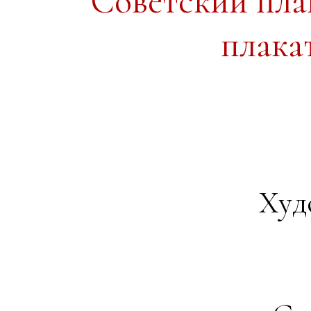
Советский пл
плака
Худ