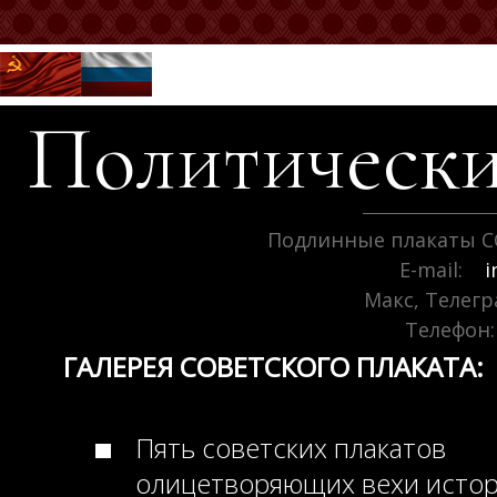
Политически
Подлинные плакаты С
E-mail:
i
Макс, Телег
Телефон:
ГАЛЕРЕЯ СОВЕТСКОГО ПЛАКАТА:
Пять советских плакатов
олицетворяющих вехи исто