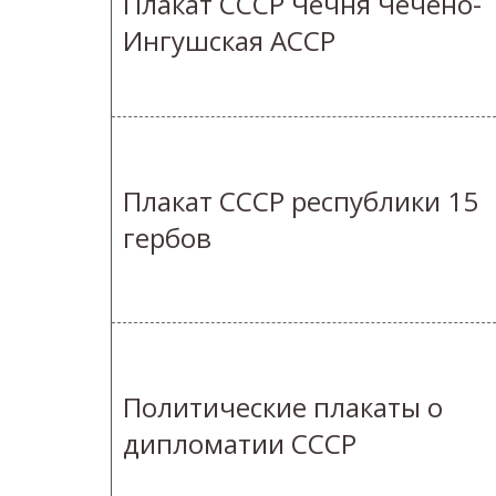
Плакат СССР Чечня Чечено-
Ингушская АССР
Плакат СССР республики 15
гербов
Политические плакаты о
дипломатии СССР