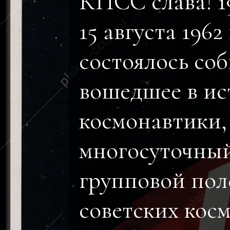
КПСС слава! 19
15 августа 1962
состоялось соб
вошедшее в и
космонавтики
многосуточны
групповой пол
советских кос