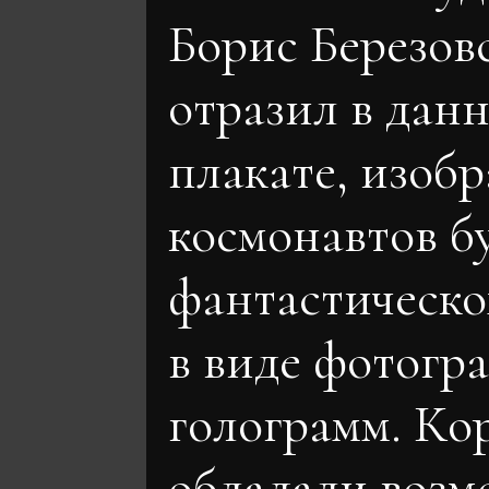
Борис Березов
отразил в дан
плакате, изобр
космонавтов б
фантастическ
в виде фотогр
голограмм. Ко
обладали воз