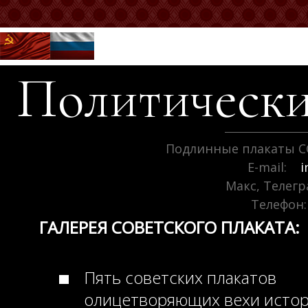
Политически
Подлинные плакаты С
E-mail:
i
Макс, Телег
Телефон:
ГАЛЕРЕЯ СОВЕТСКОГО ПЛАКАТА:
Пять советских плакатов
олицетворяющих вехи исто