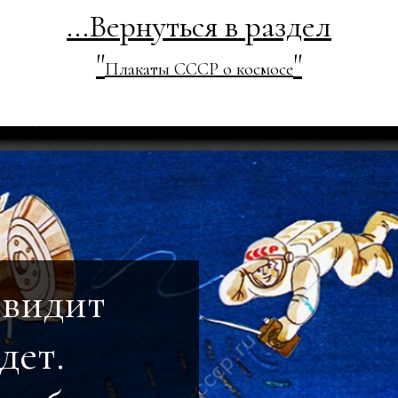
...Вернуться в раздел
"
"
Плакаты СССР о космосе
 видит
дет.