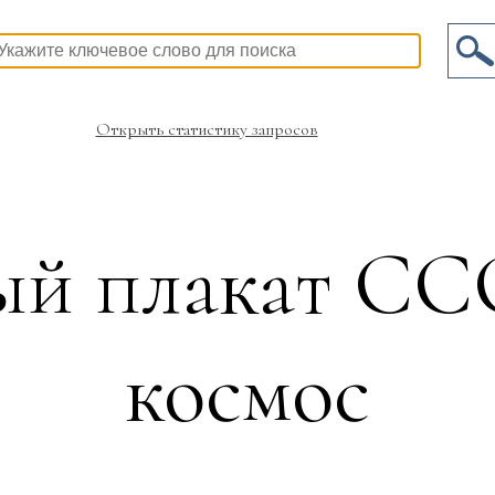
Открыть статистику запросов
й плакат СС
космос