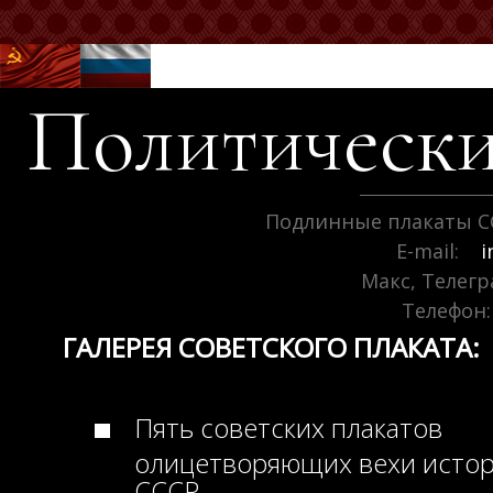
Политически
Подлинные плакаты С
E-mail:
i
Макс, Телег
Телефон:
ГАЛЕРЕЯ СОВЕТСКОГО ПЛАКАТА:
Пять советских плакатов
олицетворяющих вехи исто
СССР