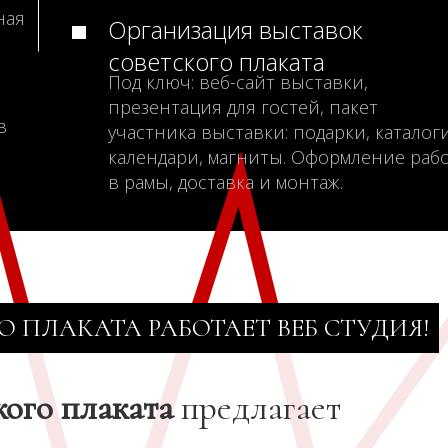
ная
Организация выставок
советского плаката
Под ключ: веб-сайт выставки,
презентация для гостей, пакет
в
участника выставки: подарки, каталоги
календари, магниты. Оформление раб
в рамы, доставка и монтаж.
О ПЛАКАТА РАБОТАЕТ ВЕБ СТУДИЯ!
кого плаката
предлагает