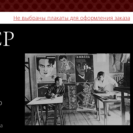
Не выбраны плакаты для оформления заказа
СР
о
а