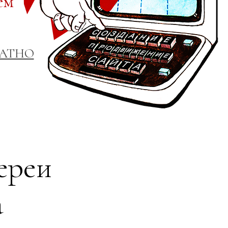
ем
ЛАТНО
ереи
а