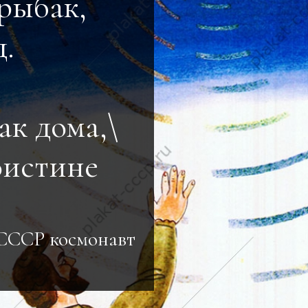
рыбак,
д.
ак дома,\
оистине
СССР космонавт