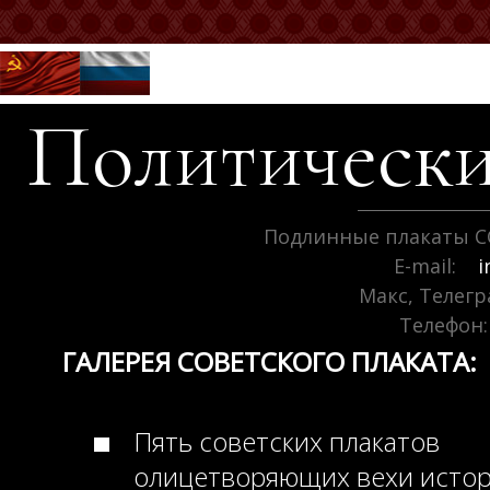
Политически
Подлинные плакаты С
E-mail:
i
Макс, Телег
Телефон:
ГАЛЕРЕЯ СОВЕТСКОГО ПЛАКАТА:
Пять советских плакатов
олицетворяющих вехи исто