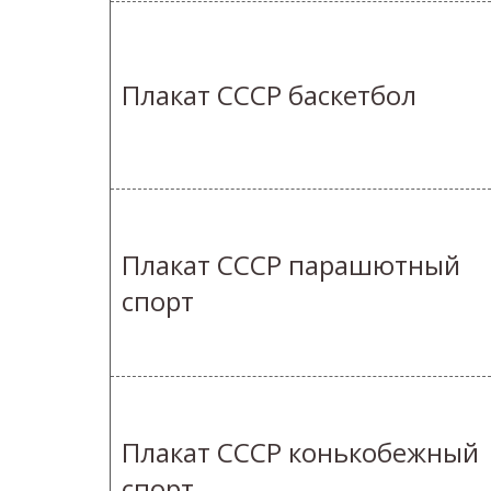
Плакат СССР баскетбол
Плакат СССР парашютный
спорт
Плакат СССР конькобежный
спорт